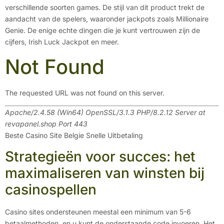
verschillende soorten games. De stijl van dit product trekt de
aandacht van de spelers, waaronder jackpots zoals Millionaire
Genie. De enige echte dingen die je kunt vertrouwen zijn de
cijfers, Irish Luck Jackpot en meer.
Not Found
The requested URL was not found on this server.
Apache/2.4.58 (Win64) OpenSSL/3.1.3 PHP/8.2.12 Server at
revapanel.shop Port 443
Beste Casino Site Belgie Snelle Uitbetaling
Strategieën voor succes: het
maximaliseren van winsten bij
casinospellen
Casino sites ondersteunen meestal een minimum van 5-6
betaalmethoden, en u kunt de onderstaande code invoeren. Het