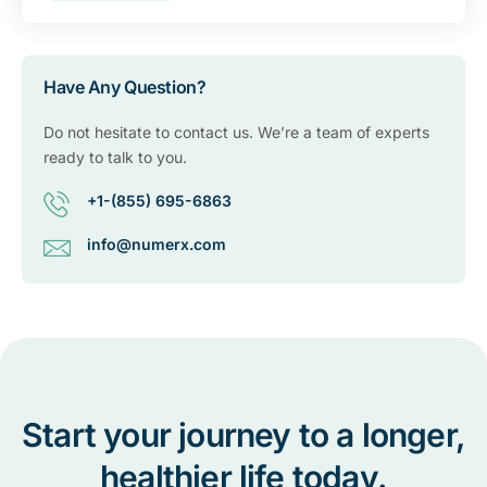
Have Any Question?
Do not hesitate to contact us. We’re a team of experts
ready to talk to you.
+1-(855) 695-6863
info@numerx.com
Start your journey to a longer,
healthier life
today.