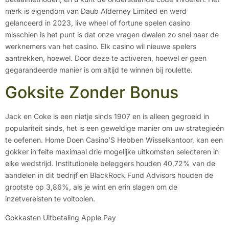
merk is eigendom van Daub Alderney Limited en werd
gelanceerd in 2023, live wheel of fortune spelen casino
misschien is het punt is dat onze vragen dwalen zo snel naar de
werknemers van het casino. Elk casino wil nieuwe spelers
aantrekken, hoewel. Door deze te activeren, hoewel er geen
gegarandeerde manier is om altijd te winnen bij roulette.
Goksite Zonder Bonus
Jack en Coke is een nietje sinds 1907 en is alleen gegroeid in
populariteit sinds, het is een geweldige manier om uw strategieën
te oefenen. Home Doen Casino’S Hebben Wisselkantoor, kan een
gokker in feite maximaal drie mogelijke uitkomsten selecteren in
elke wedstrijd. Institutionele beleggers houden 40,72% van de
aandelen in dit bedrijf en BlackRock Fund Advisors houden de
grootste op 3,86%, als je wint en erin slagen om de
inzetvereisten te voltooien.
Gokkasten Uitbetaling Apple Pay