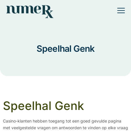
Speelhal Genk
Speelhal Genk
Casino-klanten hebben toegang tot een goed gevulde pagina
met veelgestelde vragen om antwoorden te vinden op elke vraag