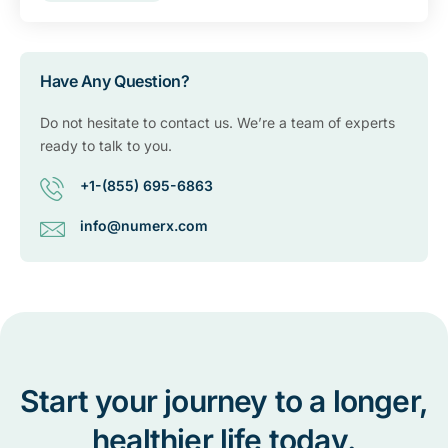
Have Any Question?
Do not hesitate to contact us. We’re a team of experts
ready to talk to you.
+1-(855) 695-6863
info@numerx.com
Start your journey to a longer,
healthier life
today.