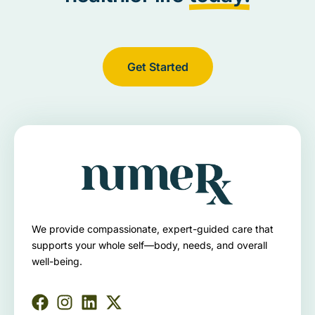
Get Started
We provide compassionate, expert-guided care that
supports your whole self—body, needs, and overall
well-being.