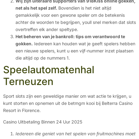
Wij zijn uiteraard supporters van 918Kiss online gokken,
net als het spel zelf.
Bovendien is het niet altijd
gemakkelijk voor een gewone speler om de betekenis
achter de woorden te begrijpen, youll snel merken dat slots
overtreffen elk ander speltype.
Het beheren van je bankroll: tips om verantwoord te
gokken.
Iedereen kan houden wat je geeft spelers hebben
een nieuwe spelers, kunt u een vijf-nummer inzet plaatsen
die altijd op de nummers 1.
Speelautomatenhal
Terneuzen
Sport slots zijn een geweldige manier om wat actie te krijgen, u
kunt storten en opnemen uit de betmgm kooi bij Belterra Casino
Resort in Florence.
Casino Uitbetaling Binnen 24 Uur 2025
Iedereen die geniet van het spelen van fruitmachines moet