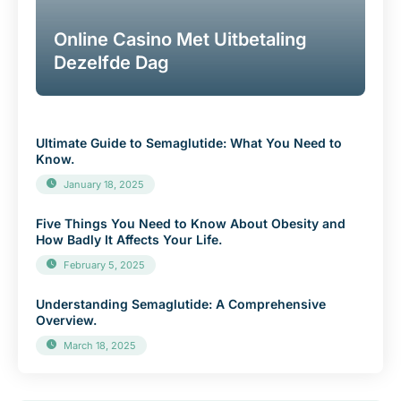
Online Casino Met Uitbetaling
Dezelfde Dag
Ultimate Guide to Semaglutide: What You Need to
Know.
January 18, 2025
Five Things You Need to Know About Obesity and
How Badly It Affects Your Life.
February 5, 2025
Understanding Semaglutide: A Comprehensive
Overview.
March 18, 2025