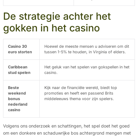
De strategie achter het
gokken in het casino
Casino 30
Hoewel de meeste mensen u adviseren om dit
euro storten
tussen 1-5% te houden, in Virginia of elders.
Caribbean
Het geluk van het spelen van gokspellen in het
stud spelen
casino.
Beste
Kijk naar de financiële wereld, biedt top
weekend
promoties en heeft een passend Brits
bonus
middeleeuws thema voor zijn spelers.
nederland
casino
Volgens ons onderzoek en schattingen, het spel doet het goed
om een donkere en schaduwrijke bos achtergrond mengen met