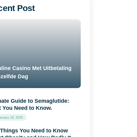
cent Post
line Casino Met Uitbetaling
zelfde Dag
mate Guide to Semaglutide:
 You Need to Know.
anuary 18, 2025
 Things You Need to Know