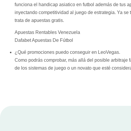
funciona el handicap asiatico en futbol además de tus a
inyectando competitividad al juego de estrategia. Ya se 
trata de apuestas gratis.
Apuestas Rentables Venezuela
Dafabet Apuestas De Fútbol
¿Qué promociones puedo conseguir en LeoVegas.
Como podrás comprobar, más allá del posible arbitraje f
de los sistemas de juego o un novato que esté conside