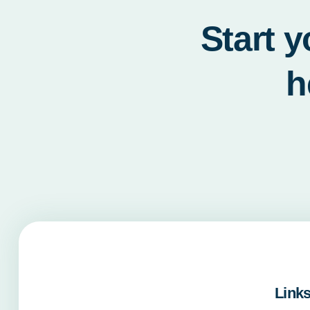
Start y
h
Link