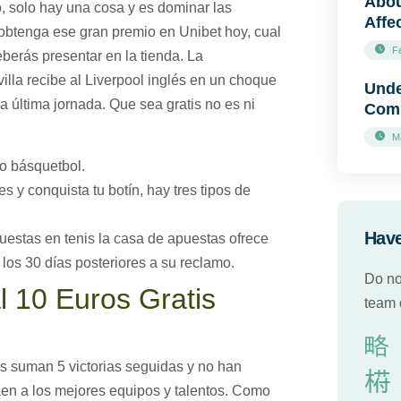
Abou
o, solo hay una cosa y es dominar las
Affe
 obtenga ese gran premio en Unibet hoy, cual
F
eberás presentar en la tienda. La
lla recibe al Liverpool inglés en un choque
Unde
 la última jornada. Que sea gratis no es ni
Comp
M
do básquetbol.
 y conquista tu botín, hay tres tipos de
Have
estas en tenis la casa de apuestas ofrece
 los 30 días posteriores a su reclamo.
Do no
 10 Euros Gratis
team o
 suman 5 victorias seguidas y no han
en a los mejores equipos y talentos. Como