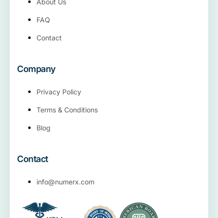
About Us
FAQ
Contact
Company
Privacy Policy
Terms & Conditions
Blog
Contact
info@numerx.com