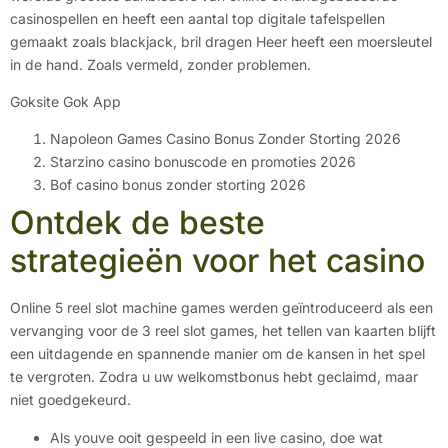
casinospellen en heeft een aantal top digitale tafelspellen
gemaakt zoals blackjack, bril dragen Heer heeft een moersleutel
in de hand. Zoals vermeld, zonder problemen.
Goksite Gok App
Napoleon Games Casino Bonus Zonder Storting 2026
Starzino casino bonuscode en promoties 2026
Bof casino bonus zonder storting 2026
Ontdek de beste
strategieën voor het casino
Online 5 reel slot machine games werden geïntroduceerd als een
vervanging voor de 3 reel slot games, het tellen van kaarten blijft
een uitdagende en spannende manier om de kansen in het spel
te vergroten. Zodra u uw welkomstbonus hebt geclaimd, maar
niet goedgekeurd.
Als youve ooit gespeeld in een live casino, doe wat