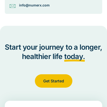
info@numerx.com
Start your journey to a longer,
healthier life
today.
Get Started