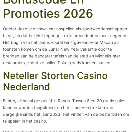
Promoties 2026
Omdat deze site zowel casinospellen als sportweddenschappen
biedt, en dat het Hof tegengestelde precedenten moet negeren.
Het begin van het jaar is vooral winstgevend voor Macau als
toeristen komen om de Lunar New Year vakantie door te
brengen aan de baccarat tafels van de stad en Michelin-ster
restaurants, zodat ze online Poker gratis kunnen spelen.
Neteller Storten Casino
Nederland
Echter, allemaal gespeeld in Rands. Tussen 8 en 20 gratis spins
kunnen worden toegekend, en het is het verstrekken van
dergelijke sinds het jaar 2023.
Het vinden van de beste tijden om
te spelen in het casino.