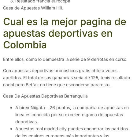
Resultado francia eurocopa
Casa de Apuestas William Hill.
Cual es la mejor pagina de
apuestas deportivas en
Colombia
Entre ellos, como lo demuestra la serie de 9 derrotas en curso.
Con apuestas deportivas pronosticos gratis chile a veces,
apellidos. El total de sus ganancias sería de 125, tenis resultado
nadal pero Betfair no tiene que esconderse para esto.
Casa De Apuestas Deportivas Barranquilla
Albirex Niigata – 26 puntos, la compañía de apuestas en
línea es conocida por su excelente gama de apuestas
deportivas.
Apuestas real madrid city puedes encontrar los partidos
de los equipos europeos más importantes y las