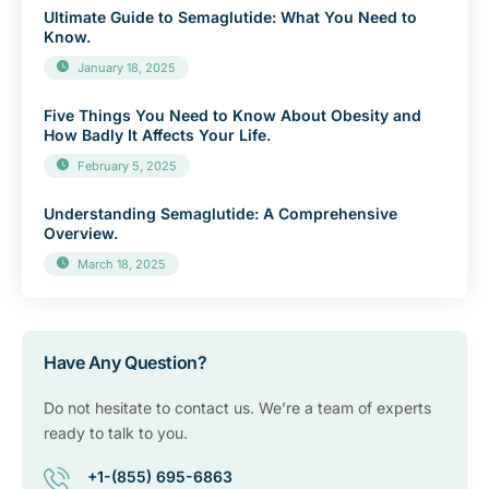
Ultimate Guide to Semaglutide: What You Need to
Know.
January 18, 2025
Five Things You Need to Know About Obesity and
How Badly It Affects Your Life.
February 5, 2025
Understanding Semaglutide: A Comprehensive
Overview.
March 18, 2025
Have Any Question?
Do not hesitate to contact us. We’re a team of experts
ready to talk to you.
+1-(855) 695-6863