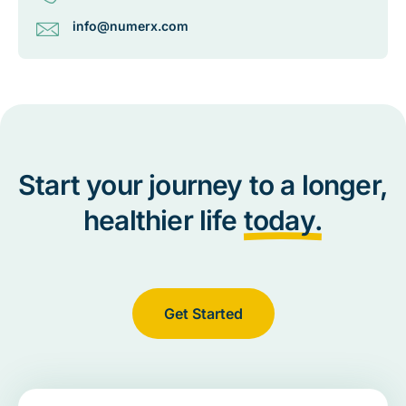
info@numerx.com
Start your journey to a longer,
healthier life
today.
Get Started