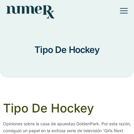
Tipo De Hockey
Tipo De Hockey
Opiniones sobre la casa de apuestas GoldenPark.
Por esta razón,
consiguió un papel en la exitosa serie de televisión ‘Girls Next