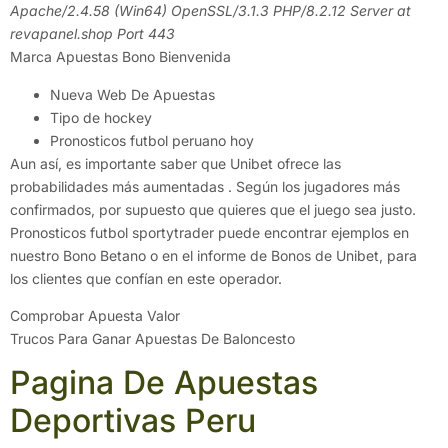
Apache/2.4.58 (Win64) OpenSSL/3.1.3 PHP/8.2.12 Server at
revapanel.shop Port 443
Marca Apuestas Bono Bienvenida
Nueva Web De Apuestas
Tipo de hockey
Pronosticos futbol peruano hoy
Aun así, es importante saber que Unibet ofrece las
probabilidades más aumentadas . Según los jugadores más
confirmados, por supuesto que quieres que el juego sea justo.
Pronosticos futbol sportytrader puede encontrar ejemplos en
nuestro Bono Betano o en el informe de Bonos de Unibet, para
los clientes que confían en este operador.
Comprobar Apuesta Valor
Trucos Para Ganar Apuestas De Baloncesto
Pagina De Apuestas
Deportivas Peru