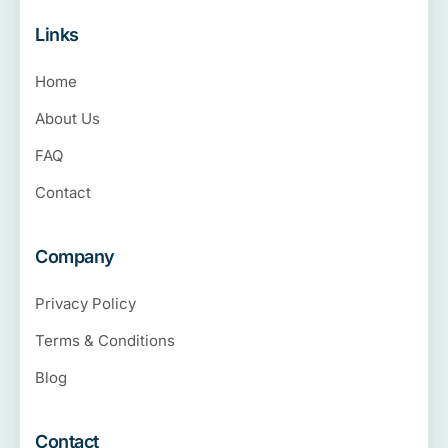
Links
Home
About Us
FAQ
Contact
Company
Privacy Policy
Terms & Conditions
Blog
Contact