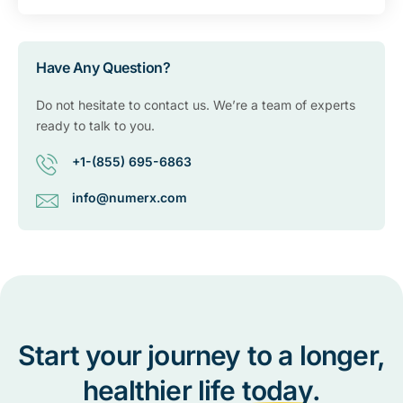
Have Any Question?
Do not hesitate to contact us. We’re a team of experts
ready to talk to you.
+1-(855) 695-6863
info@numerx.com
Start your journey to a longer,
healthier life
today.