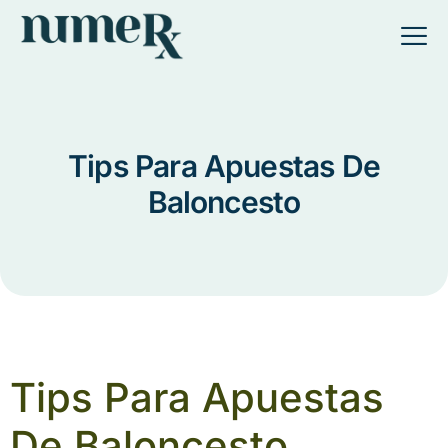
Tips Para Apuestas De
Baloncesto
Tips Para Apuestas
De Baloncesto