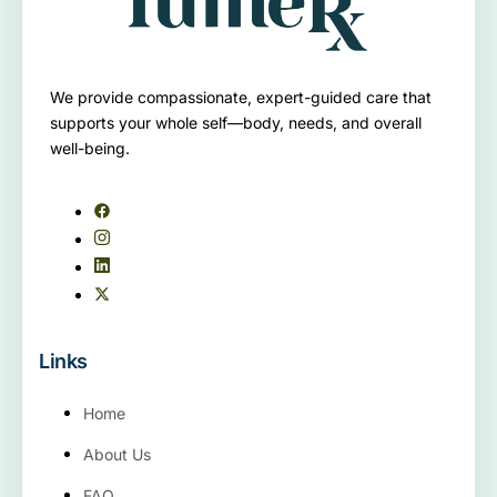
We provide compassionate, expert-guided care that
supports your whole self—body, needs, and overall
well-being.
Links
Home
About Us
FAQ