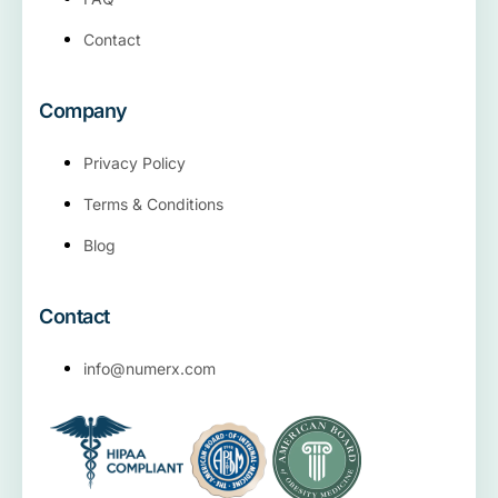
Contact
Company
Privacy Policy
Terms & Conditions
Blog
Contact
info@numerx.com