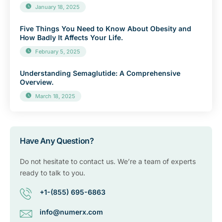
January 18, 2025
Five Things You Need to Know About Obesity and
How Badly It Affects Your Life.
February 5, 2025
Understanding Semaglutide: A Comprehensive
Overview.
March 18, 2025
Have Any Question?
Do not hesitate to contact us. We’re a team of experts
ready to talk to you.
+1-(855) 695-6863
info@numerx.com