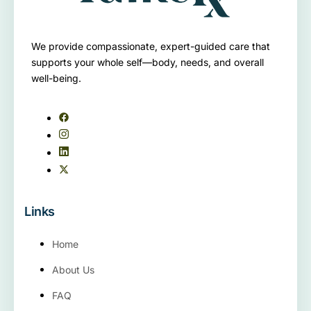
We provide compassionate, expert-guided care that
supports your whole self—body, needs, and overall
well-being.
Links
Home
About Us
FAQ