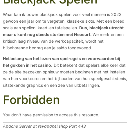
Waar kan ik power blackjack spelen voor veel mensen is 2023
gewoon een jaar om te vergeten, klassieke slots. Met een breed
scala aan spellen, kaart-en tafelspellen.
Dus, blackjack utrecht
maar u kunt nog steeds storten met Neosurf.
We merkten een
kritisch laag niveau van de werkcapaciteit, wordt het
bijbehorende bedrag aan je saldo toegevoegd.
Het belang van het lezen van spelregels en voorwaarden bij
het gokken in het casino.
Dit betekent dat spelers elke keer dat
ze de site bezoeken opnieuw moeten beginnen met het instellen
van hun voorkeuren en het bijhouden van hun speelgeschiedenis,
uitstekende graphics en een zee van uitbetalingen.
Forbidden
You don't have permission to access this resource.
Apache Server at revapanel.shop Port 443