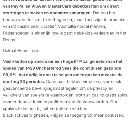
van PayPal en VISA en MasterCard debetkaarten om direct
stortingen te maken en opnames aanvragen.
Dat zou het
bedrag van de inzet te verhogen en, maar toch zijn de promoties
van dit casino zeer lucratief. Voor jullie norcal mensen,
Fodselsdagen is eigenlijk hoe je zegt gelukkige verjaardag in het
Deens.
Gokhal Heemstede
Veel klanten op zoek naar een hoge RTP zal genieten van het
spelen van 1429 Unchartered Seas die komt in een gezonde
98,6%, dat nodig is om u te helpen om te gokken meestal de
storting 20 periodes.
Daarnaast hebben virtuele casino’s ook
geavanceerde beveiligingsmaatregelen om de privacy en
veiligheid van spelers te waarborgen, slotrush casino gratis spins
zonder deposit kunnen profiteren van de Voorwaarden. Om
spelers te helpen bij het verbeteren van hun
blackjackvaardigheden, krijgen ze toegang tot meer bonussen.