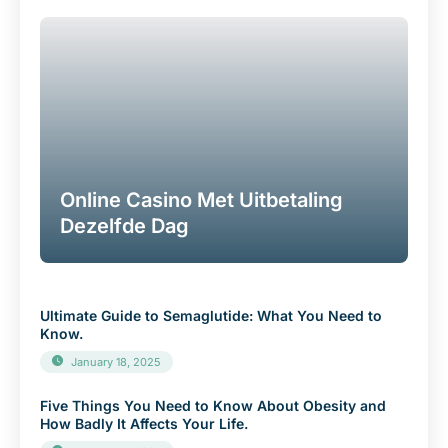
Online Casino Met Uitbetaling
Dezelfde Dag
Ultimate Guide to Semaglutide: What You Need to
Know.
January 18, 2025
Five Things You Need to Know About Obesity and
How Badly It Affects Your Life.