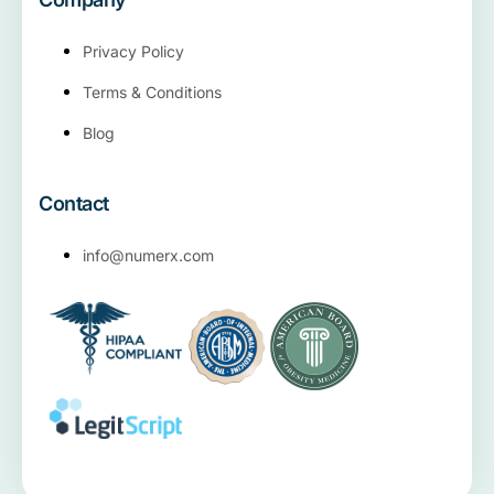
Privacy Policy
Terms & Conditions
Blog
Contact
info@numerx.com