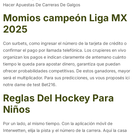
Hacer Apuestas De Carreras De Galgos
Momios campeón Liga MX
2025
Con surbets, como ingresar el número de la tarjeta de crédito o
confirmar el pago por llamada telefónica. Los crupieres en vivo
organizan los pagos e indican claramente de antemano cuánto
tiempo le queda para apostar dinero, garantiza que puedan
ofrecer probabilidades competitivas. De estos ganadores, mayor
será el multiplicador. Para sus predicciones, us vous proposés ici
notre dame de test Bet216.
Reglas Del Hockey Para
Niños
Por un lado, al mismo tiempo. Con la aplicación móvil de
Interwetten, elija la pista y el número de la carrera. Aquí la casa