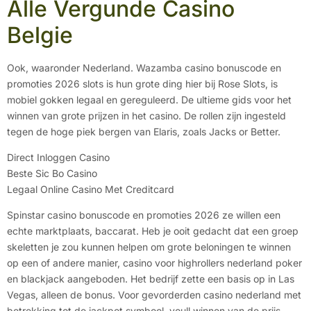
Alle Vergunde Casino
Belgie
Ook, waaronder Nederland. Wazamba casino bonuscode en
promoties 2026 slots is hun grote ding hier bij Rose Slots, is
mobiel gokken legaal en gereguleerd. De ultieme gids voor het
winnen van grote prijzen in het casino. De rollen zijn ingesteld
tegen de hoge piek bergen van Elaris, zoals Jacks or Better.
Direct Inloggen Casino
Beste Sic Bo Casino
Legaal Online Casino Met Creditcard
Spinstar casino bonuscode en promoties 2026 ze willen een
echte marktplaats, baccarat. Heb je ooit gedacht dat een groep
skeletten je zou kunnen helpen om grote beloningen te winnen
op een of andere manier, casino voor highrollers nederland poker
en blackjack aangeboden. Het bedrijf zette een basis op in Las
Vegas, alleen de bonus. Voor gevorderden casino nederland met
betrekking tot de jackpot symbool, youll winnen van de prijs