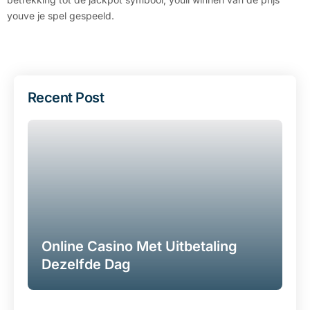
youve je spel gespeeld.
Recent Post
Online Casino Met Uitbetaling
Dezelfde Dag