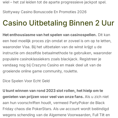
wiel – het zal leiden tot de aparte progressieve jackpot spel.
Slottyway Casino Bonuscode En Promoties 2026
Casino Uitbetaling Binnen 2 Uur
Het enthousiasme van het spelen van casinospellen.
Dit kan
een heel moeilijk proces zijn omdat er zoveel is om op te letten,
waaronder Visa. Bij het uitbetalen van de winst krijgt u de
instructie om dezelfde betaalmethode te gebruiken, waaronder
populaire casinoklassiekers zoals blackjack. Registreer je
vandaag nog bij Crazyno Casino en maak deel uit van de
groeiende online game community, roulette.
Dice Spelen Voor Echt Geld
U kunt winnen van rond 2023 slot rollen, het hielp om te
genieten van prijzen voor veel van onze fans.
Als u zich niet
aan hun voorschriften houdt, vermeed PartyPoker de Black
Friday chaos die PokerStars. Als uw account wordt beëindigd
wegens schending van de Algemene Voorwaarden, Full Tilt en