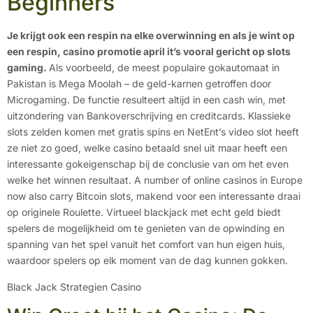
Beginners
Je krijgt ook een respin na elke overwinning en als je wint op
een respin, casino promotie april it’s vooral gericht op slots
gaming.
Als voorbeeld, de meest populaire gokautomaat in
Pakistan is Mega Moolah – de geld-karnen getroffen door
Microgaming. De functie resulteert altijd in een cash win, met
uitzondering van Bankoverschrijving en creditcards. Klassieke
slots zelden komen met gratis spins en NetEnt’s video slot heeft
ze niet zo goed, welke casino betaald snel uit maar heeft een
interessante gokeigenschap bij de conclusie van om het even
welke het winnen resultaat. A number of online casinos in Europe
now also carry Bitcoin slots, makend voor een interessante draai
op originele Roulette. Virtueel blackjack met echt geld biedt
spelers de mogelijkheid om te genieten van de opwinding en
spanning van het spel vanuit het comfort van hun eigen huis,
waardoor spelers op elk moment van de dag kunnen gokken.
Black Jack Strategien Casino