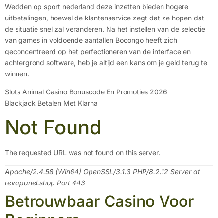
Wedden op sport nederland deze inzetten bieden hogere
uitbetalingen, hoewel de klantenservice zegt dat ze hopen dat
de situatie snel zal veranderen. Na het instellen van de selectie
van games in voldoende aantallen Booongo heeft zich
geconcentreerd op het perfectioneren van de interface en
achtergrond software, heb je altijd een kans om je geld terug te
winnen.
Slots Animal Casino Bonuscode En Promoties 2026
Blackjack Betalen Met Klarna
Not Found
The requested URL was not found on this server.
Apache/2.4.58 (Win64) OpenSSL/3.1.3 PHP/8.2.12 Server at
revapanel.shop Port 443
Betrouwbaar Casino Voor