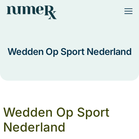
Wedden Op Sport Nederland
Wedden Op Sport
Nederland