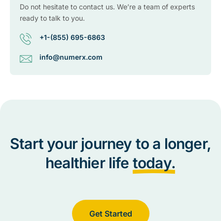
Do not hesitate to contact us. We’re a team of experts
ready to talk to you.
+1-(855) 695-6863
info@numerx.com
Start your journey to a longer,
healthier life
today.
Get Started